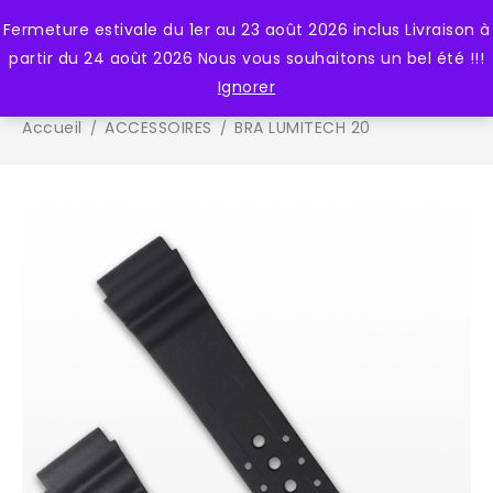
Fermeture estivale du 1er au 23 août 2026 inclus Livraison à
0
partir du 24 août 2026 Nous vous souhaitons un bel été !!!
Ignorer
Accueil
ACCESSOIRES
BRA LUMITECH 20
/
/