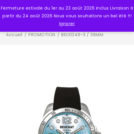
Fermeture estivale du 1er au 23 août 2026 inclus Livraison à
0
partir du 24 août 2026 Nous vous souhaitons un bel été !!!
Ignorer
Accueil
PROMOTION
BEU0349-3 / 36MM
/
/