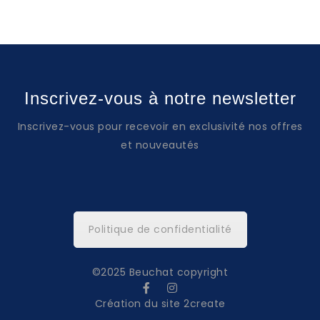
AIGUILLES-INDEX
Luminescentes
COURONNE-FOND
Vissée
LUNETTE
Unidirectionnelle
Inscrivez-vous à notre newsletter
Inscrivez-vous pour recevoir en exclusivité nos offres
BRACELET
Silicone
et nouveautés
FERMOIR
Déployant
Politique de confidentialité
©2025 Beuchat copyright
Création du site 2create