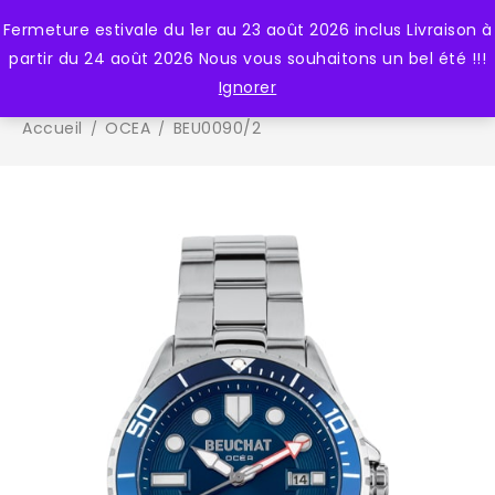
Fermeture estivale du 1er au 23 août 2026 inclus Livraison à
0
partir du 24 août 2026 Nous vous souhaitons un bel été !!!
Ignorer
Accueil
OCEA
BEU0090/2
/
/