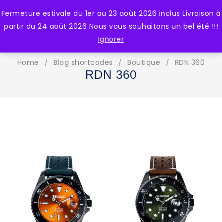
Fermeture estivale du 1er au 23 août 2026 inclus Livraison à
0
partir du 24 août 2026 Nous vous souhaitons un bel été !!!
Ignorer
Home
Blog shortcodes
Boutique
RDN 360
/
/
/
RDN 360
RDN 360